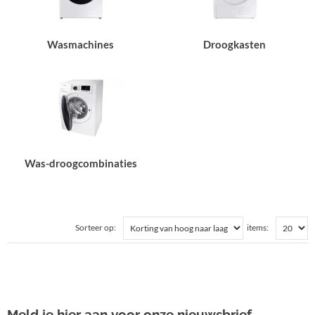
Wasmachines
Droogkasten
Was-droogcombinaties
Sorteer op:
items:
Meld je hier aan voor onze nieuwsbrief