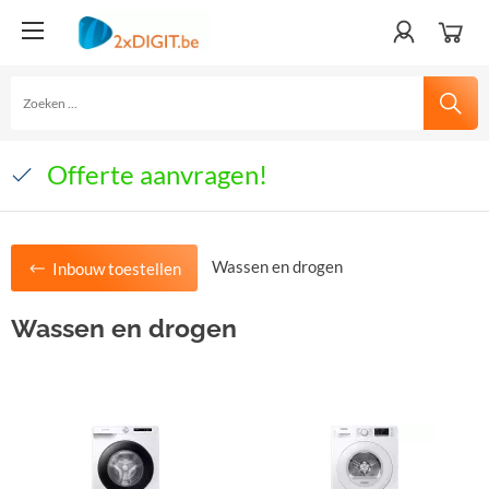
Eigen voorraad
Transparante nettoprijzen
Offerte aanvragen!
Wassen en drogen
Inbouw toestellen
Wassen en drogen